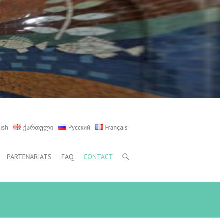
ish
ქართული
Русский
Français
PARTENARIATS
FAQ
CONTACT