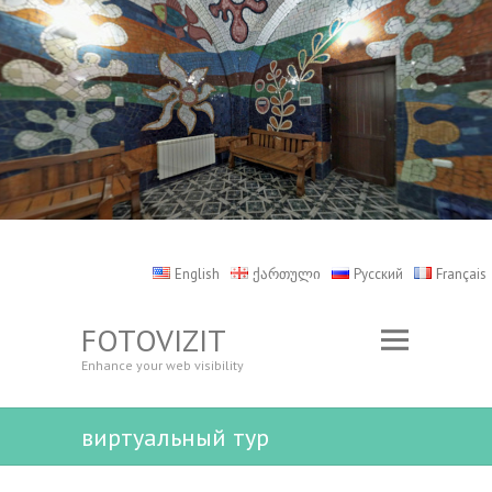
English
ქართული
Русский
Français
FOTOVIZIT
Enhance your web visibility
виртуальный тур